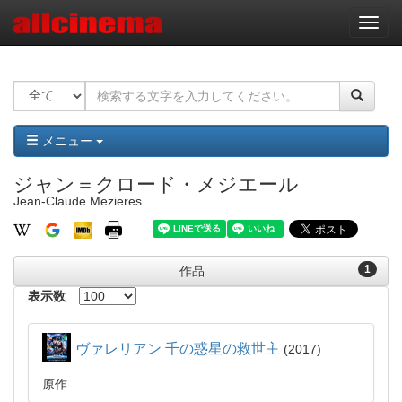
ナ
ビ
ゲ
ー
シ
ョ
ン
メニュー
ジャン＝クロード・メジエール
Jean-Claude Mezieres
1
作品
表示数
ヴァレリアン 千の惑星の救世主
2017
原作