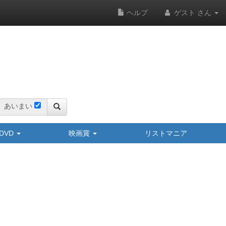
ヘルプ
ゲスト さん
あいまい
y/DVD
映画賞
リストマニア