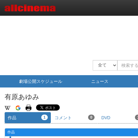
劇場公開スケジュール
ニュース
有原あゆみ
作品
1
コメント
0
DVD
作品