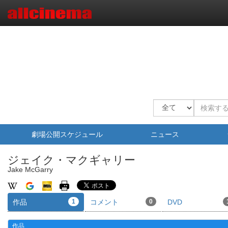
劇場公開スケジュール
ニュース
ジェイク・マクギャリー
Jake McGarry
作品
1
コメント
0
DVD
作品