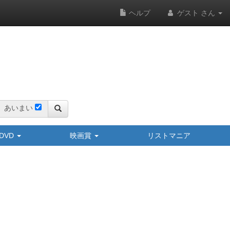
ヘルプ
ゲスト さん
あいまい
y/DVD
映画賞
リストマニア