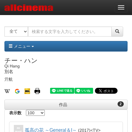
ナ
ビ
ゲ
ー
シ
ョ
ン
メニュー
チー・ハン
Qi Hang
別名
亓航
2
作品
表示数
孤高の花 ～General＆I～
2017
TV