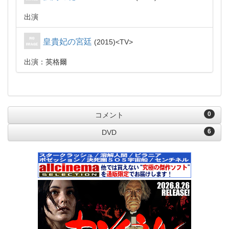
出演
皇貴妃の宮廷
2015
TV
出演：英格爾
0
コメント
6
DVD