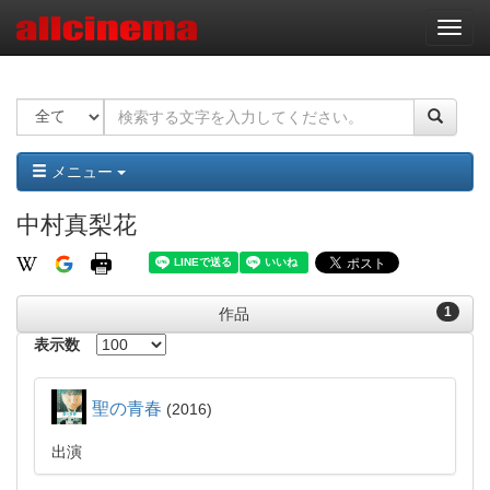
ナ
ビ
ゲ
ー
シ
ョ
ン
メニュー
中村真梨花
1
作品
表示数
聖の青春
2016
出演