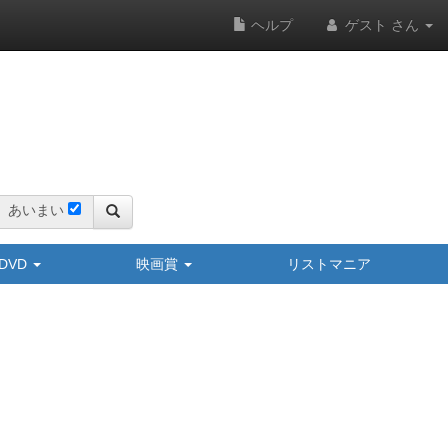
ヘルプ
ゲスト さん
あいまい
y/DVD
映画賞
リストマニア