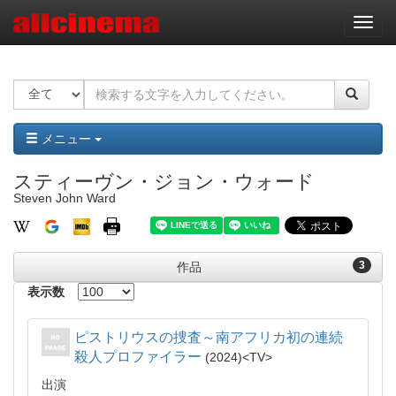
ナ
ビ
ゲ
ー
シ
ョ
ン
メニュー
スティーヴン・ジョン・ウォード
Steven John Ward
3
作品
表示数
ピストリウスの捜査～南アフリカ初の連続
殺人プロファイラー
2024
TV
出演