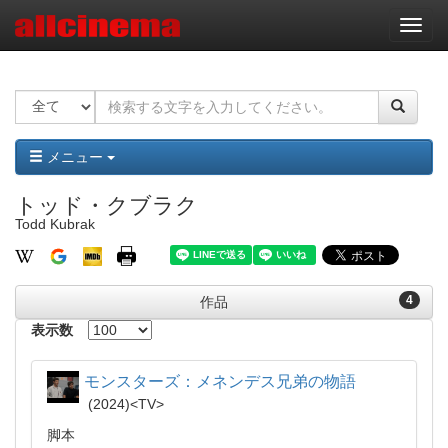
ナ
ビ
ゲ
ー
シ
ョ
ン
メニュー
トッド・クブラク
Todd Kubrak
4
作品
表示数
モンスターズ：メネンデス兄弟の物語
2024
TV
脚本