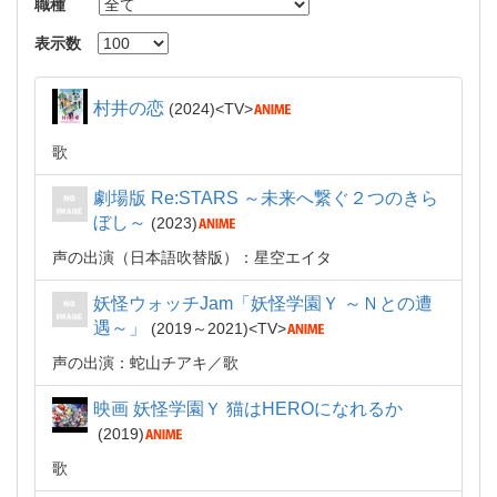
職種
表示数
村井の恋
2024
TV
歌
劇場版 Re:STARS ～未来へ繋ぐ２つのきら
ぼし～
2023
声の出演（日本語吹替版）：星空エイタ
妖怪ウォッチJam「妖怪学園Ｙ ～Ｎとの遭
遇～」
2019～2021
TV
声の出演：蛇山チアキ
歌
映画 妖怪学園Ｙ 猫はHEROになれるか
2019
歌