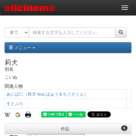
ナ
ビ
ゲ
ー
シ
ョ
ン
メニュー
莉犬
別名
こいぬ
関連人物
あにぱに（莉犬 feat.ばぁう＆ちぐさくん）
すとぷり
6
作品