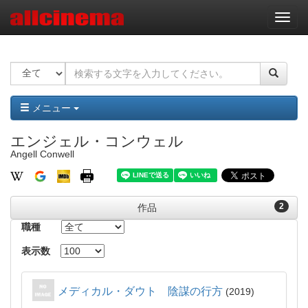
ナ
ビ
ゲ
ー
シ
ョ
ン
メニュー
エンジェル・コンウェル
Angell Conwell
2
作品
職種
表示数
メディカル・ダウト 陰謀の行方
2019