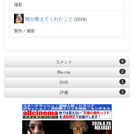
撮影
猫が教えてくれたこと
2016
製作
撮影
0
コメント
2
Blu-ray
1
DVD
1
評価