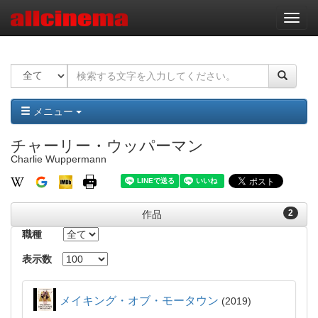
ナ
ビ
ゲ
ー
シ
ョ
ン
メニュー
チャーリー・ウッパーマン
Charlie Wuppermann
2
作品
職種
表示数
メイキング・オブ・モータウン
2019