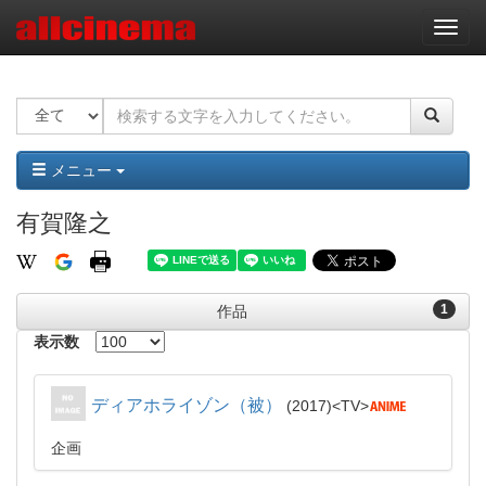
ナ
ビ
ゲ
ー
シ
ョ
ン
メニュー
有賀隆之
1
作品
表示数
ディアホライゾン（被）
2017
TV
企画