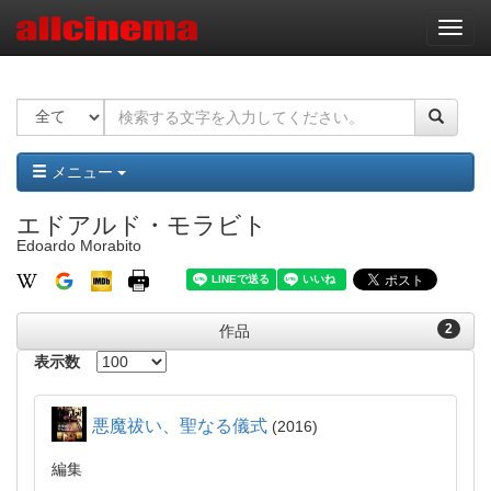
ナ
ビ
ゲ
ー
シ
ョ
ン
メニュー
エドアルド・モラビト
Edoardo Morabito
2
作品
表示数
悪魔祓い、聖なる儀式
2016
編集