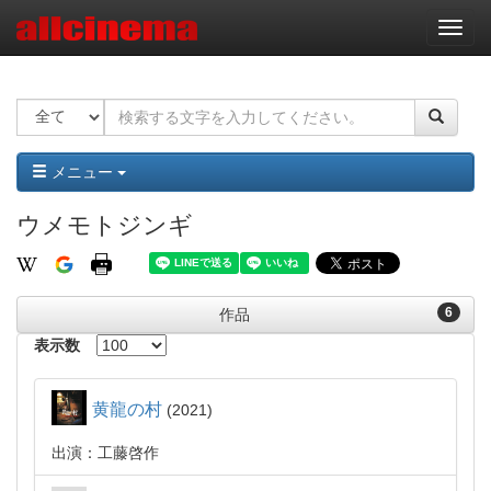
ナ
ビ
ゲ
ー
シ
ョ
ン
メニュー
ウメモトジンギ
6
作品
表示数
黄龍の村
2021
出演：工藤啓作