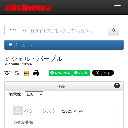
ナ
ビ
ゲ
ー
シ
ョ
ン
メニュー
ミシェル・パープル
Michelle Purple
7
作品
表示数
ベター・シスター
2025
TV
製作総指揮