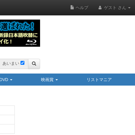
ヘルプ
ゲスト さん
あいまい
y/DVD
映画賞
リストマニア