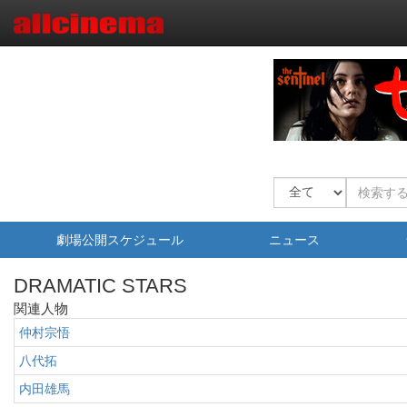
劇場公開スケジュール
ニュース
DRAMATIC STARS
関連人物
仲村宗悟
八代拓
内田雄馬