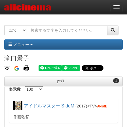
ナ
ビ
ゲ
ー
シ
ョ
ン
メニュー
滝口景子
1
作品
表示数
アイドルマスター SideM
2017
TV
作画監督