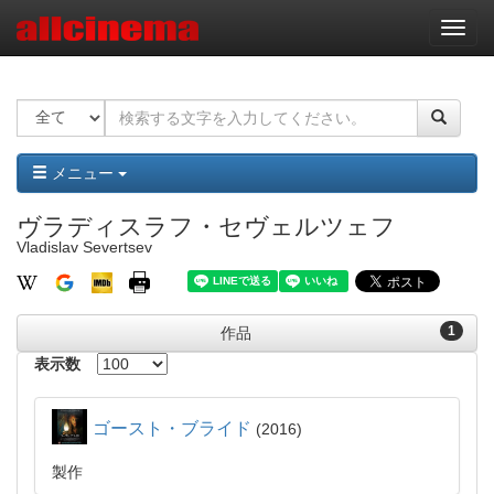
ナ
ビ
ゲ
ー
シ
ョ
ン
メニュー
ヴラディスラフ・セヴェルツェフ
Vladislav Severtsev
1
作品
表示数
ゴースト・ブライド
2016
製作