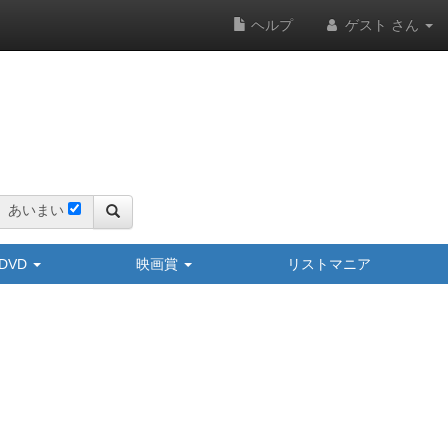
ヘルプ
ゲスト さん
あいまい
y/DVD
映画賞
リストマニア