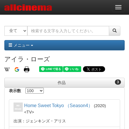
ナ
ビ
ゲ
ー
シ
ョ
ン
メニュー
アイラ・ローズ
3
作品
表示数
Home Sweet Tokyo （Season4）
2020
TV
出演：ジェンキンズ・アリス