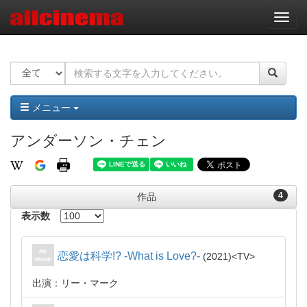
ナ
ビ
ゲ
ー
シ
ョ
ン
メニュー
アンダーソン・チェン
4
作品
表示数
恋愛は科学!? -What is Love?-
2021
TV
出演：リー・マーク