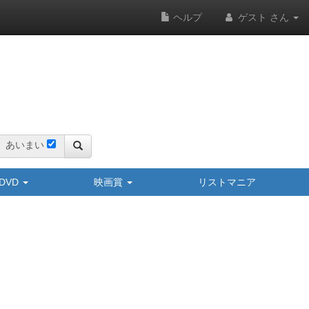
ヘルプ
ゲスト さん
あいまい
y/DVD
映画賞
リストマニア