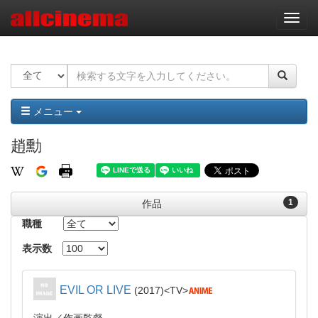
ナ
ビ
ゲ
ー
シ
ョ
ン
メニュー
趙勳
1
作品
職種
表示数
EVIL OR LIVE
2017
TV