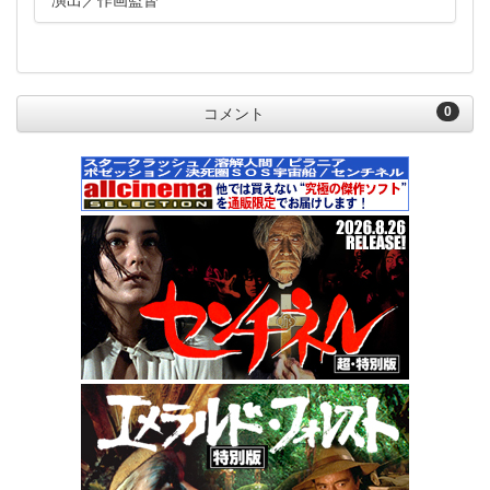
演出
作画監督
0
コメント