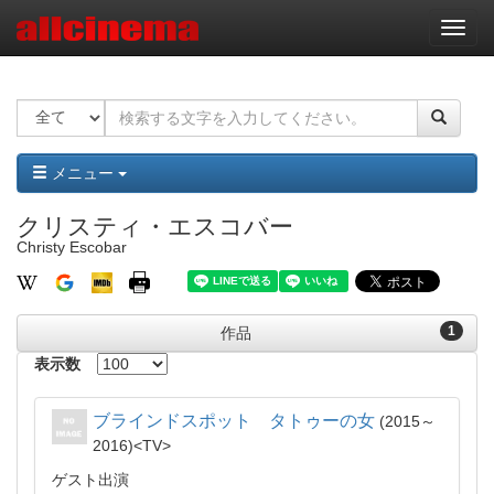
ナ
ビ
ゲ
ー
シ
ョ
ン
メニュー
クリスティ・エスコバー
Christy Escobar
1
作品
表示数
ブラインドスポット タトゥーの女
2015～
2016
TV
ゲスト出演