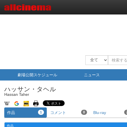
劇場公開スケジュール
ニュース
ハッサン・タヘル
Hassan Taher
作品
1
コメント
0
Blu-ray
作品