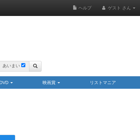
ヘルプ
ゲスト さん
あいまい
y/DVD
映画賞
リストマニア