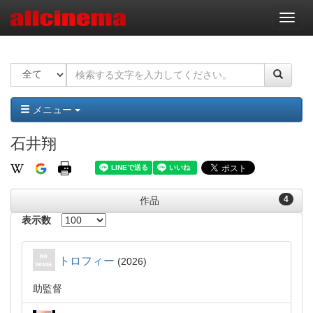
ナ
ビ
ゲ
ー
シ
ョ
ン
メニュー
石井翔
4
作品
表示数
トロフィー
2026
助監督