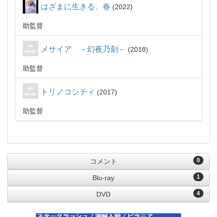
はざまに生きる、春
2022
助監督
メサイア －幻夜乃刻－
2018
助監督
トリノコシティ
2017
助監督
0
コメント
1
Blu-ray
4
DVD