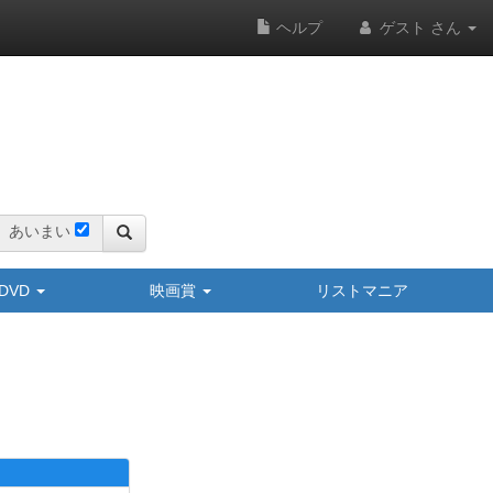
ヘルプ
ゲスト さん
あいまい
y/DVD
映画賞
リストマニア