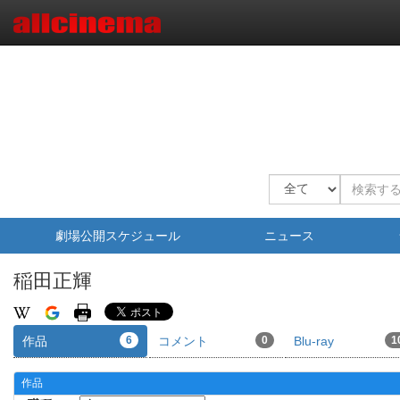
劇場公開スケジュール
ニュース
稲田正輝
作品
6
コメント
0
Blu-ray
1
作品