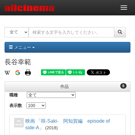
ナ
ビ
ゲ
ー
シ
ョ
ン
メニュー
長谷幸範
6
作品
職種
表示数
映画 「咲-Saki- 阿知賀編 episode of
side-A」
2018