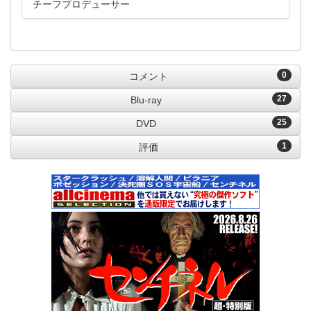
チーフプロデューサー
0
コメント
27
Blu-ray
25
DVD
1
評価