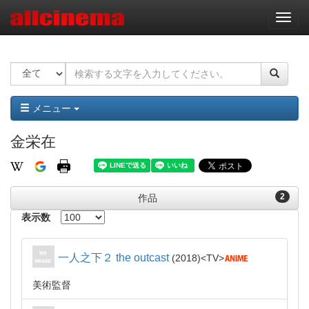
ナ
ビ
ゲ
ー
シ
ョ
ン
メニュー
金栄在
2
作品
表示数
一人之下２ the outcast
2018
TV
美術監督