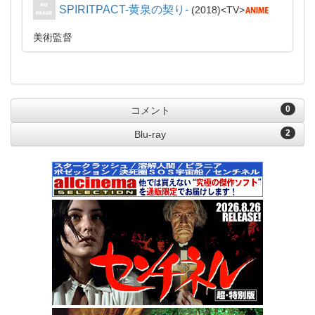
SPIRITPACT-黄泉の契り-
2018
TV
美術監督
0
コメント
2
Blu-ray