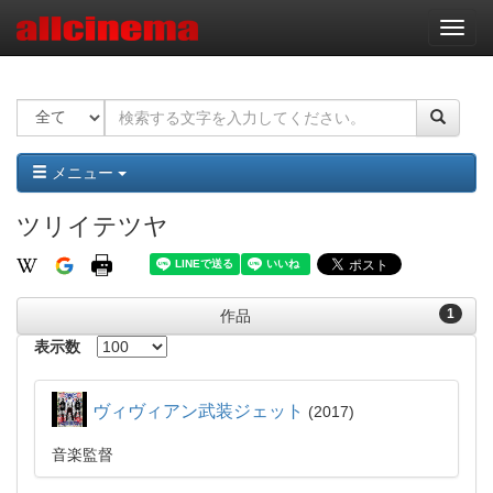
ナ
ビ
ゲ
ー
シ
ョ
ン
メニュー
ツリイテツヤ
1
作品
表示数
ヴィヴィアン武装ジェット
2017
音楽監督