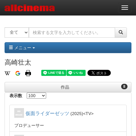
ナ
ビ
ゲ
ー
シ
ョ
ン
メニュー
高崎壮太
8
作品
表示数
仮面ライダーゼッツ
2025
TV
プロデューサー