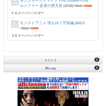
モンスターストライク THE ANIMATION
ルシファー 反逆の堕天使
2018
Web
ＣＧスーパーバイザー
モンストアニメ 消えゆく宇宙編
2017
Web
３Ｄスーパーバイザー
0
コメント
5
Blu-ray