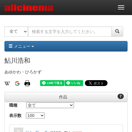
ナ
ビ
ゲ
ー
シ
ョ
ン
メニュー
鮎川浩和
あゆかわ・ひろかず
7
作品
職種
表示数