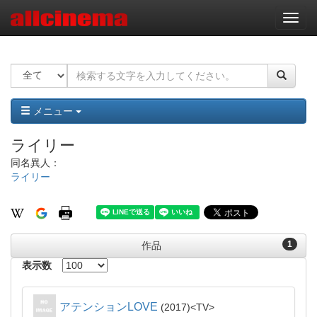
ナ
ビ
ゲ
ー
シ
ョ
ン
メニュー
ライリー
同名異人：
ライリー
1
作品
表示数
アテンションLOVE
2017
TV