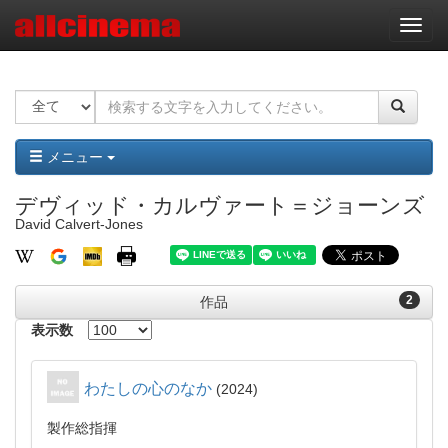
ナ
ビ
ゲ
ー
シ
ョ
ン
メニュー
デヴィッド・カルヴァート＝ジョーンズ
David Calvert-Jones
2
作品
表示数
わたしの心のなか
2024
製作総指揮