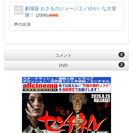
劇場版 おさるのジョージ２／ゆかいな大冒
険！
2006
声の出演
0
コメント
2
DVD