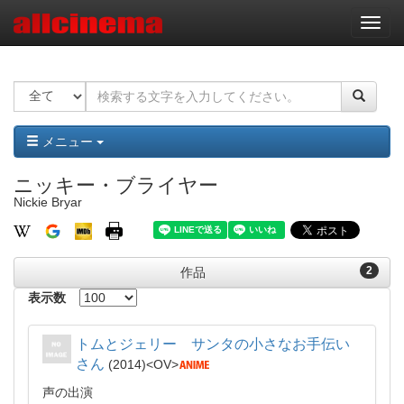
ナ
ビ
ゲ
ー
シ
ョ
ン
メニュー
ニッキー・ブライヤー
Nickie Bryar
2
作品
表示数
トムとジェリー サンタの小さなお手伝い
さん
2014
OV
声の出演