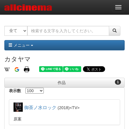
ナ
ビ
ゲ
ー
シ
ョ
ン
メニュー
カタヤマ
1
作品
表示数
御茶ノ水ロック
2018
TV
原案