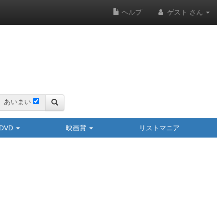
ヘルプ
ゲスト さん
あいまい
y/DVD
映画賞
リストマニア