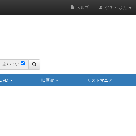
ヘルプ
ゲスト さん
あいまい
y/DVD
映画賞
リストマニア