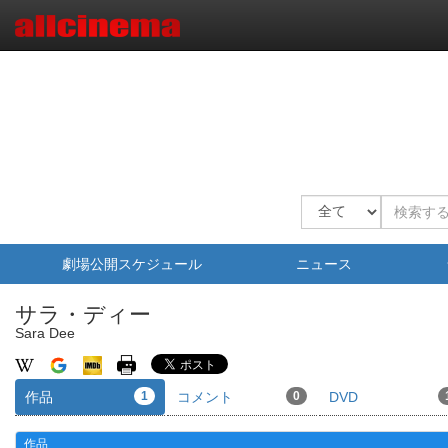
劇場公開スケジュール
ニュース
サラ・ディー
Sara Dee
作品
1
コメント
0
DVD
作品