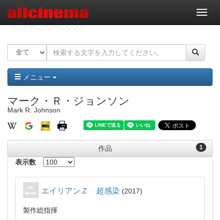
ナ
ビ
ゲ
ー
シ
ョ
ン
メニュー
マーク・Ｒ・ジョンソン
Mark R. Johnson
1
作品
表示数
エイリアンＺ 超感染
2017
製作総指揮