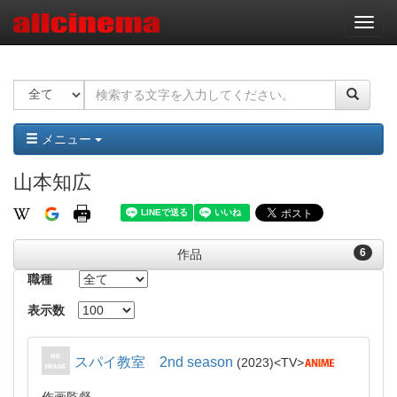
ナ
ビ
ゲ
ー
シ
ョ
ン
メニュー
山本知広
6
作品
職種
表示数
スパイ教室 2nd season
2023
TV