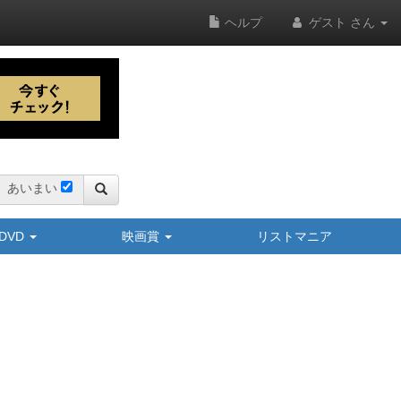
ヘルプ
ゲスト さん
あいまい
y/DVD
映画賞
リストマニア