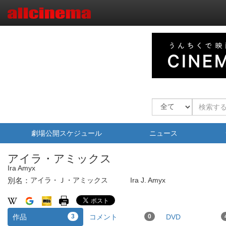
劇場公開スケジュール
ニュース
アイラ・アミックス
Ira Amyx
別名：
アイラ・Ｊ・アミックス
Ira J. Amyx
作品
3
コメント
0
DVD