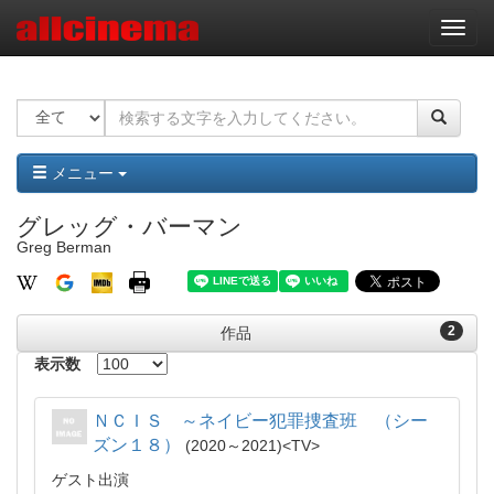
ナ
ビ
ゲ
ー
シ
ョ
ン
メニュー
グレッグ・バーマン
Greg Berman
2
作品
表示数
ＮＣＩＳ ～ネイビー犯罪捜査班 （シー
ズン１８）
2020～2021
TV
ゲスト出演