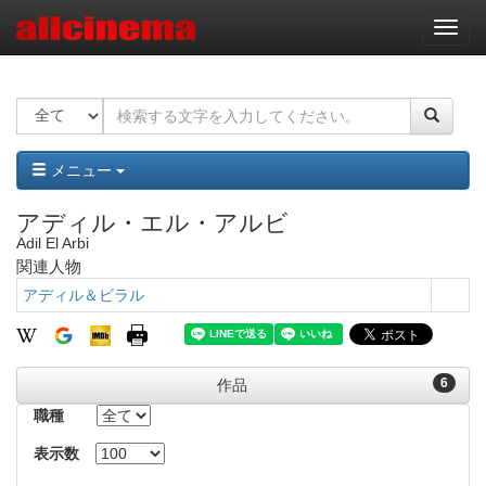
ナ
ビ
ゲ
ー
シ
ョ
ン
メニュー
アディル・エル・アルビ
Adil El Arbi
関連人物
アディル＆ビラル
6
作品
職種
表示数