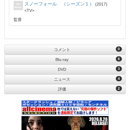
スノーフォール （シーズン１）
2017
TV
監督
0
コメント
6
Blu-ray
3
DVD
4
ニュース
2
評価