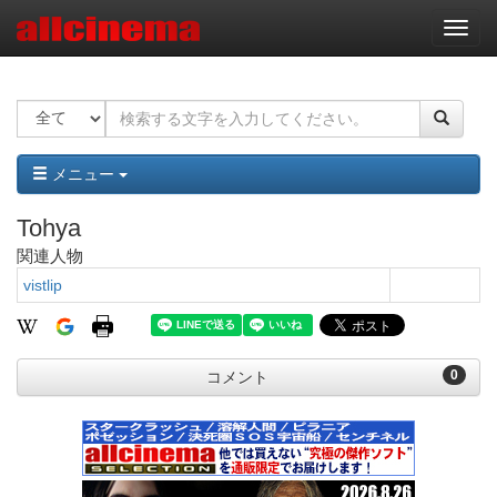
ナ
ビ
ゲ
ー
シ
ョ
ン
メニュー
Tohya
関連人物
vistlip
0
コメント