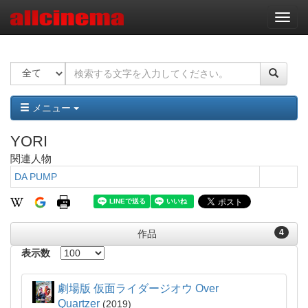
ナ
ビ
ゲ
ー
シ
ョ
ン
メニュー
YORI
関連人物
DA PUMP
4
作品
表示数
劇場版 仮面ライダージオウ Over
Quartzer
2019