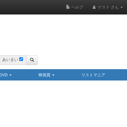
ヘルプ
ゲスト さん
あいまい
y/DVD
映画賞
リストマニア