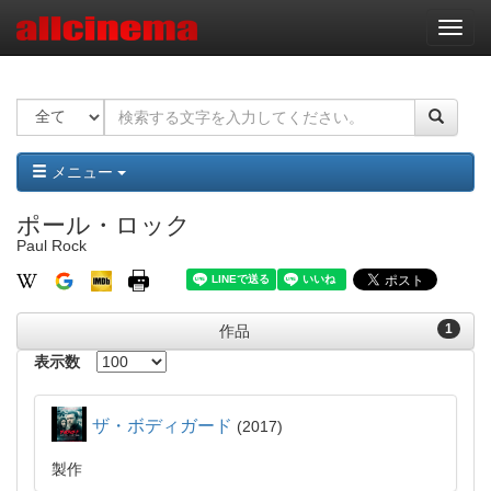
ナ
ビ
ゲ
ー
シ
ョ
ン
メニュー
ポール・ロック
Paul Rock
1
作品
表示数
ザ・ボディガード
2017
製作