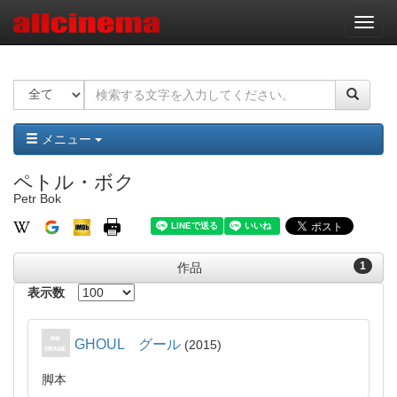
ナ
ビ
ゲ
ー
シ
ョ
ン
メニュー
ペトル・ボク
Petr Bok
1
作品
表示数
GHOUL グール
2015
脚本