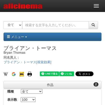
ナ
ビ
ゲ
ー
シ
ョ
ン
メニュー
ブライアン・トーマス
Bryan Thomas
同名異人：
ブライアン・トーマス[視覚効果]
2
作品
職種
表示数