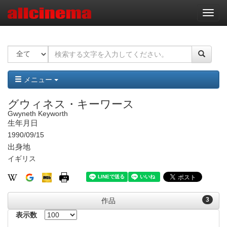
ナ
ビ
ゲ
ー
シ
ョ
ン
メニュー
グウィネス・キーワース
Gwyneth Keyworth
生年月日
1990/09/15
出身地
イギリス
3
作品
表示数